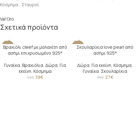
Κόσμημα
,
Σταυροί
Val'Oro
Σχετικά προϊόντα
Βραχιόλι cleef με μαλαχίτη από
Σκουλαρίκια love pearl από
-17%
-29%
ασήμι επιχρυσωμένο 925°
ασήμι 925°
SOLD O
UT
Γυναίκα
,
Βραχιόλια
,
Δώρα
,
Για
Δώρα
,
Για εκείνη
,
Κόσμημα
,
εκείνη
,
Κόσμημα
Γυναίκα
,
Σκουλαρίκια
38
€
27
€
46
€
38
€