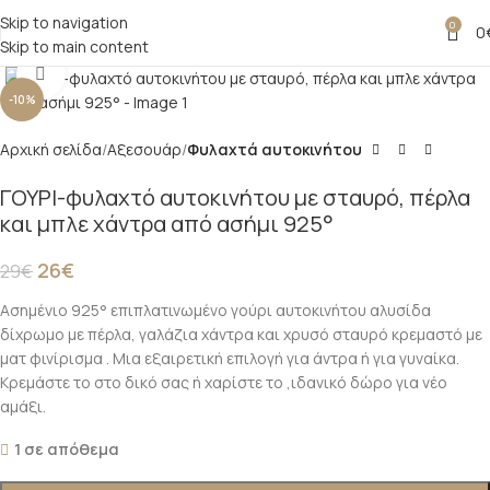
Skip to navigation
0
0
Skip to main content
Click to enlarge
-10%
Αρχική σελίδα
Αξεσουάρ
Φυλαχτά αυτοκινήτου
ΓΟΥΡΙ-φυλαχτό αυτοκινήτου με σταυρό, πέρλα
και μπλε χάντρα από ασήμι 925°
26
€
29
€
Ασημένιο 925° επιπλατινωμένο γούρι αυτοκινήτου αλυσίδα
δίχρωμο με πέρλα, γαλάζια χάντρα και χρυσό σταυρό κρεμαστό με
ματ φινίρισμα . Μια εξαιρετική επιλογή για άντρα ή για γυναίκα.
Κρεμάστε το στο δικό σας ή χαρίστε το ,ιδανικό δώρο για νέο
αμάξι.
1 σε απόθεμα