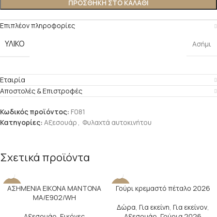
ΠΡΟΣΘΉΚΗ ΣΤΟ ΚΑΛΆΘΙ
Επιπλέον πληροφορίες
ΥΛΙΚΌ
Ασήμι
Εταιρία
Αποστολές & Επιστροφές
Κωδικός προϊόντος:
F081
Κατηγορίες:
Αξεσουάρ
,
Φυλαχτά αυτοκινήτου
Σχετικά προϊόντα
ΑΣΗΜΕΝΙΑ ΕΙΚΟΝΑ ΜΑΝΤΟΝΑ
Γούρι κρεμαστό πέταλο 2026
-22%
-17%
MA/E902/WH
Δώρα
,
Για εκείνη
,
Για εκείνον
,
Αξεσουάρ
,
Εικόνες
Αξεσουάρ
,
Γούρια 2026