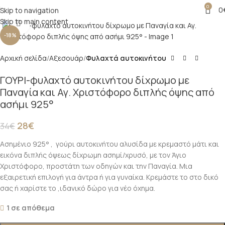
0
0
Skip to navigation
Skip to main content
Click to enlarge
-18%
Αρχική σελίδα
Αξεσουάρ
Φυλαχτά αυτοκινήτου
ΓΟΥΡΙ-φυλαχτό αυτοκινήτου δίχρωμο με
Παναγία και Αγ. Χριστόφορο διπλής όψης από
ασήμι 925°
28
€
34
€
Ασημένιο 925° , γούρι αυτοκινήτου αλυσίδα με κρεμαστό μάτι και
εικόνα διπλής όψεως δίχρωμη ασημί/χρυσό, με τον Άγιο
Χριστόφορο, προστάτη των οδηγών και την Παναγία. Μια
εξαιρετική επιλογή για άντρα ή για γυναίκα. Κρεμάστε το στο δικό
σας ή χαρίστε το ,ιδανικό δώρο για νέο όχημα.
1 σε απόθεμα