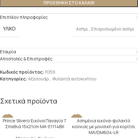
ΠΡΟΣΘΉΚΗ ΣΤΟ ΚΑΛΆΘΙ
Επιπλέον πληροφορίες
ΥΛΙΚΌ
Ασήμι
,
Επιχρυσωμένο ασήμι
Εταιρία
Αποστολές & Επιστροφές
Κωδικός προϊόντος:
F059
Κατηγορίες:
Αξεσουάρ
,
Φυλαχτά αυτοκινήτου
Σχετικά προϊόντα
Prince Silvero Εικόνα Παναγία 7
Ασημένια εικόνα-φυλαχτό
-23%
-21%
Σπαθιά 15x21cm MA-E1114BX
κούνιας με μουσική για κορίτσι
SOLD O
MA/DM604-LR
UT