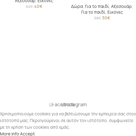
Αξεσουάρ
,
Εικόνες
40
€
Δώρα
,
Για το παιδί
,
Αξεσουάρ
,
52
€
Για το παιδί
,
Εικόνες
30
€
38
€
Facebook
Instagram
Χρησιμοποιούμε cookies για να βελτιώσουμε την εμπειρία σας στον
ιστότοπό μας. Περιηγούμενοι σε αυτόν τον ιστότοπο, συμφωνείτε
με τη χρήση των cookies από εμάς.
More info
Accept