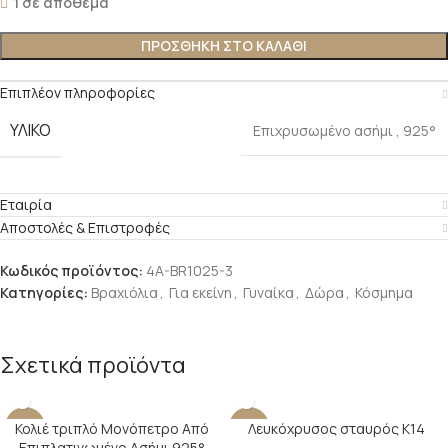
1 σε απόθεμα
ΠΡΟΣΘΉΚΗ ΣΤΟ ΚΑΛΆΘΙ
Επιπλέον πληροφορίες
ΥΛΙΚΌ
Επιχρυσωμένο ασήμι
,
925°
Εταιρία
Αποστολές & Επιστροφές
Κωδικός προϊόντος:
4A-BR1025-3
Κατηγορίες:
Βραχιόλια
,
Για εκείνη
,
Γυναίκα
,
Δώρα
,
Κόσμημα
Σχετικά προϊόντα
Κολιέ τριπλό Μονόπετρο Από
Λευκόχρυσος σταυρός Κ14
-22%
-22%
Επιπλατινωμένο Ασήμι 925°