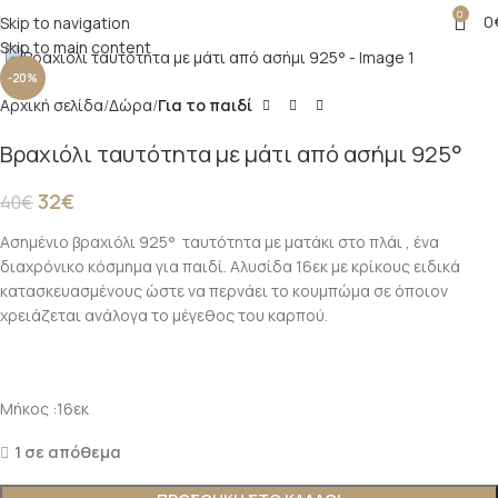
0
0
Skip to navigation
Click to enlarge
Skip to main content
-20%
Αρχική σελίδα
Δώρα
Για το παιδί
Βραχιόλι ταυτότητα με μάτι από ασήμι 925°
32
€
40
€
Ασημένιο βραχιόλι 925° ταυτότητα με ματάκι στο πλάι , ένα
διαχρόνικο κόσμημα για παιδί. Αλυσίδα 16εκ με κρίκους ειδικά
κατασκευασμένους ώστε να περνάει το κουμπώμα σε όποιον
χρειάζεται ανάλογα το μέγεθος του καρπού.
Μήκος :16εκ
1 σε απόθεμα