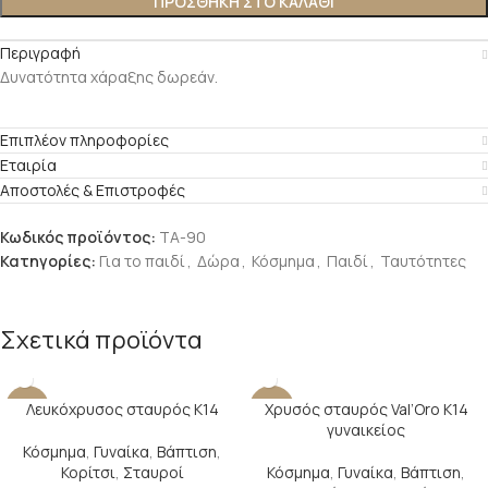
ΠΡΟΣΘΉΚΗ ΣΤΟ ΚΑΛΆΘΙ
Περιγραφή
Δυνατότητα χάραξης δωρεάν.
Επιπλέον πληροφορίες
Εταιρία
Αποστολές & Επιστροφές
Κωδικός προϊόντος:
ΤΑ-90
Κατηγορίες:
Για το παιδί
,
Δώρα
,
Κόσμημα
,
Παιδί
,
Ταυτότητες
Σχετικά προϊόντα
Λευκόχρυσος σταυρός Κ14
Χρυσός σταυρός Val’Oro Κ14
-22%
-28%
γυναικείος
Κόσμημα
,
Γυναίκα
,
Βάπτιση
,
Κορίτσι
,
Σταυροί
Κόσμημα
,
Γυναίκα
,
Βάπτιση
,