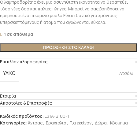
Ο λαμπραδορίτης έχει μια ασυνήθιστη ικανότητα να θεραπεύει
τόσο νέες όσο και παλιές πληγές. Μπορεί να σας βοηθήσει να
ηρεμήσετε ένα πιεσμένο μυαλό.Είναι ιδανικό για χρόνιους
υπερσκεπτόμενους ή άτομα που αγχώνονται εύκολα.
1 σε απόθεμα
ΠΡΟΣΘΉΚΗ ΣΤΟ ΚΑΛΆΘΙ
Επιπλέον πληροφορίες
ΥΛΙΚΌ
Ατσάλι
Εταιρία
Αποστολές & Επιστροφές
Κωδικός προϊόντος:
L31A-B100-1
Κατηγορίες:
Άντρας
,
Βραχιόλια
,
Για εκείνον
,
Δώρα
,
Κόσμημα