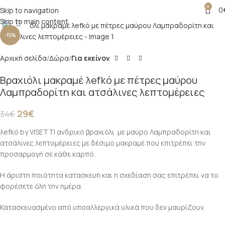
0
0
Skip to navigation
Skip to main content
Click to enlarge
-15%
Αρχική σελίδα
Δώρα
Για εκείνον
Βραχιόλι μακραμέ λefkό με πέτρες μαύρου
Λαμπραδορίτη και ατσάλινες λεπτομέρειες
29
€
34
€
λefkό by VISETTI ανδρικό βραχιόλι με μαύρο Λαμπραδορίτη και
ατσάλινες λεπτομέρειες με δέσιμο μακραμέ που επιτρέπει την
προσαρμογή σε κάθε καρπό.
Η άριστη ποιότητα κατασκευή και η σχεδίαση σας επιτρέπει να το
φορέσετε όλη την ημέρα.
Κατασκευασμένο από υποαλλεργικά υλικά που δεν μαυρίζουν.