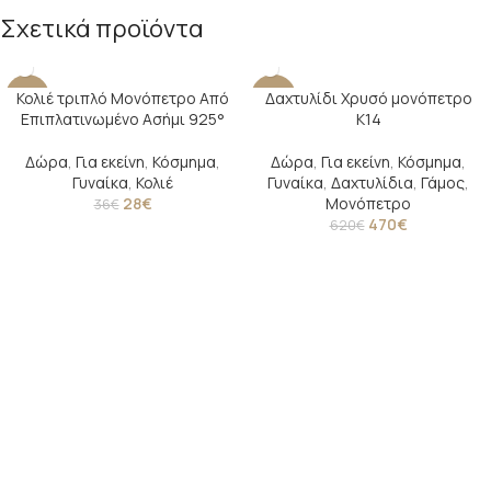
Σχετικά προϊόντα
Κολιέ τριπλό Μονόπετρο Από
Δαχτυλίδι Χρυσό μονόπετρο
-22%
-24%
Επιπλατινωμένο Ασήμι 925°
Κ14
Δώρα
,
Για εκείνη
,
Κόσμημα
,
Δώρα
,
Για εκείνη
,
Κόσμημα
,
Γυναίκα
,
Κολιέ
Γυναίκα
,
Δαχτυλίδια
,
Γάμος
,
28
€
Μονόπετρο
36
€
470
€
620
€