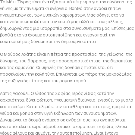
Το Μάτι Τίγρης είναι ένα εξαιρετικό πέτρωμα για την σύνδεση της
γήινης με την πνευματική ενέργεια. Βοηθά στην ανάδειξη των
πνευματικών και των ψυχικών χαρισμάτων. Μας οδηγεί στο να
κατανοήσουμε καλύτερα τον εαυτό μας αλλά και τους άλλους,
δημιουργώντας μια ισορροπία στα συναισθήματά μας. Επίσης μας
βοηθά στο να έχουμε αυτοπεποίθηση και ενεργοποιεί την
εσωτερική μας δύναμη και την δημιουργικότητα.
Ο Μαύρος Αχάτης είναι η πέτρα της προστασίας, της γείωσης, της
δύναμης, του θάρρους, της προσαρμοστικότητας, της θεραπείας
και της αρμονίας. Οι υψηλές της δονήσεις πιστεύεται ότι
προσελκύουν την καλή τύχη. Επιλέγεται ως πέτρα της μακροζωίας,
της συζυγικής πίστης και του ρομαντισμού.
Λάπις Λαζούλι. Ο λίθος της Σοφίας. Ιερός λίθος κατά την
αρχαιότητα, δίνει φώτιση, πνευματική διαύγεια, ενισχύει το μυαλό
και τη σκέψη. Καταπολεμάει την κατάθλιψη και το στρες, ηρεμεί τα
νεύρα και βοηθά στην υγιή εκδήλωση των συναισθημάτων.
Δυναμώνει τα δεσμά ανάμεσα σε ανθρώπους που αγαπιούνται,
ενώ απότελεί ισχυρό αφροδισιακό. Ισχυροποιεί τη φιλία, ελκύει
νέους φίλους και αυξάνει την αυτοπεποίθηση. Είναι έντονα