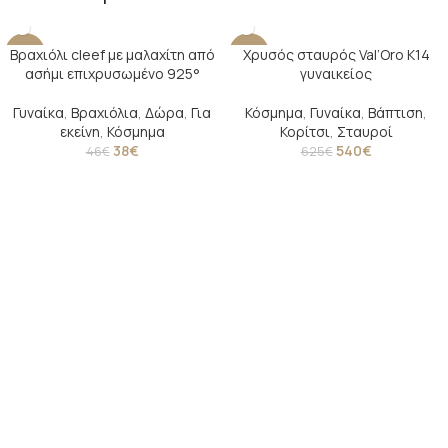
Βραχιόλι cleef με μαλαχίτη από
Χρυσός σταυρός Val’Oro Κ14
-17%
-14%
ασήμι επιχρυσωμένο 925°
γυναικείος
SOLD O
UT
Γυναίκα
,
Βραχιόλια
,
Δώρα
,
Για
Κόσμημα
,
Γυναίκα
,
Βάπτιση
,
εκείνη
,
Κόσμημα
Κορίτσι
,
Σταυροί
38
€
540
€
46
€
625
€