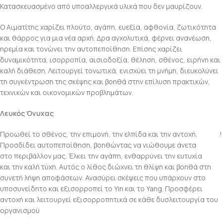
Κατασκευασμένο από υποαλλεργικά υλικά που δεν μαυρίζουν.
Ο Αιματίτης χαρίζει πλούτο, αγάπη, ευεξία, αφθονία, ζωτικότητα
και θάρρος για μια νέα αρχή. Δρα αγχολυτικά, φέρνει ανανέωση,
ηρεμία και τονώνει την αυτοπεποίθηση. Επίσης χαρίζει
δυναμικότητα, ισορροπία, αισιοδοξία, θέληση, σθένος, ειρήνη και
καλή διάθεση. Λειτουργεί τονωτικά, ενισχύει τη μνήμη, διευκολύνει
τη συγκέντρωση της σκέψης και βοηθά στην επίλυση πρακτικών,
τεχνικών και οικονομικών προβλημάτων.
Λευκός Όνυχας
Προωθεί το σθένος, την επιμονή, την ελπίδα και την αντοχή.
!
Προσδίδει αυτοπεποίθηση, βοηθώντας να νιώθουμε άνετα
στο περιβάλλον μας. Έλκει την αγάπη, ενθαρρύνει την ευτυχία
και την καλή τύχη. Αυτός ο λίθος διώχνει τη θλίψη και βοηθά στη
συνετή λήψη αποφάσεων. Ανασύρει σκέψεις που υπάρχουν στο
υποσυνείδητο και εξισορροπεί το Yin και το Yang. Προσφέρει
αντοχή και λειτουργεί εξισορροπητικά σε κάθε δυσλειτουργία του
οργανισμού