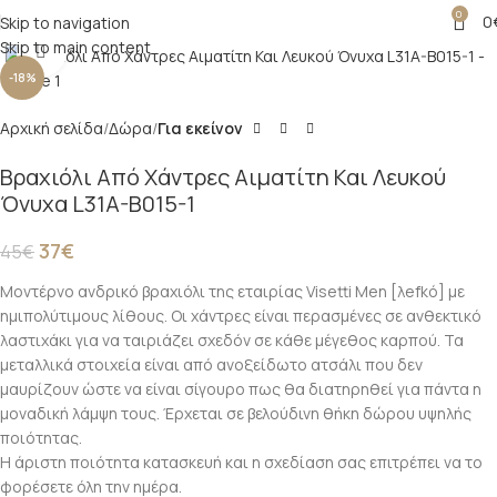
0
0
Skip to navigation
Skip to main content
Click to enlarge
-18%
Αρχική σελίδα
Δώρα
Για εκείνον
Βραχιόλι Από Χάντρες Αιματίτη Και Λευκού
Όνυχα L31A-B015-1
37
€
45
€
Μοντέρνο ανδρικό βραχιόλι της εταιρίας Visetti Men [λefkό] με
ημιπολύτιμους λίθους. Οι χάντρες είναι περασμένες σε ανθεκτικό
λαστιχάκι για να ταιριάζει σχεδόν σε κάθε μέγεθος καρπού. Τα
μεταλλικά στοιχεία είναι από ανοξείδωτο ατσάλι που δεν
μαυρίζουν ώστε να είναι σίγουρο πως θα διατηρηθεί για πάντα η
μοναδική λάμψη τους. Έρχεται σε βελούδινη θήκη δώρου υψηλής
ποιότητας.
Η άριστη ποιότητα κατασκευή και η σχεδίαση σας επιτρέπει να το
φορέσετε όλη την ημέρα.