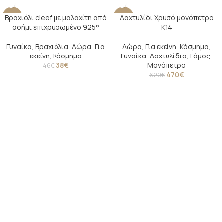
Βραχιόλι cleef με μαλαχίτη από
Δαχτυλίδι Χρυσό μονόπετρο
-17%
-24%
ασήμι επιχρυσωμένο 925°
Κ14
SOLD O
UT
Γυναίκα
,
Βραχιόλια
,
Δώρα
,
Για
Δώρα
,
Για εκείνη
,
Κόσμημα
,
εκείνη
,
Κόσμημα
Γυναίκα
,
Δαχτυλίδια
,
Γάμος
,
38
€
Μονόπετρο
46
€
470
€
620
€