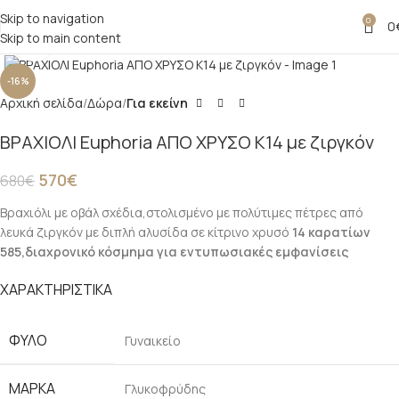
Skip to navigation
0
0
Skip to main content
Click to enlarge
-16%
Αρχική σελίδα
Δώρα
Για εκείνη
ΒΡΑΧΙΟΛΙ Euphoria ΑΠΟ ΧΡΥΣΟ Κ14 με ζιργκόν
570
€
680
€
Βραχιόλι με οβάλ σχέδια,στολισμένο με πολύτιμες πέτρες από
λευκά ζιργκόν με διπλή αλυσίδα σε κίτρινο χρυσό
14 καρατίων
585,διαχρονικό κόσμημα για εντυπωσιακές εμφανίσεις
ΧΑΡΑΚΤΗΡΙΣΤΙΚΑ
ΦΎΛΟ
Γυναικείο
ΜΆΡΚΑ
Γλυκοφρύδης