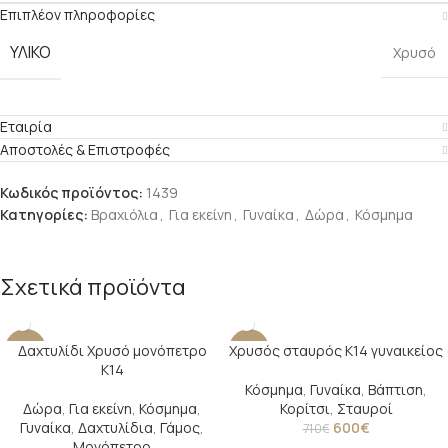
Επιπλέον πληροφορίες
ΥΛΙΚΌ
Χρυσό
Εταιρία
Αποστολές & Επιστροφές
Κωδικός προϊόντος:
1439
Κατηγορίες:
Βραχιόλια
,
Για εκείνη
,
Γυναίκα
,
Δώρα
,
Κόσμημα
Σχετικά προϊόντα
Δαχτυλίδι Χρυσό μονόπετρο
Χρυσός σταυρός Κ14 γυναικείος
-24%
-15%
Κ14
Κόσμημα
,
Γυναίκα
,
Βάπτιση
,
Δώρα
,
Για εκείνη
,
Κόσμημα
,
Κορίτσι
,
Σταυροί
Γυναίκα
,
Δαχτυλίδια
,
Γάμος
,
600
€
710
€
Μονόπετρο