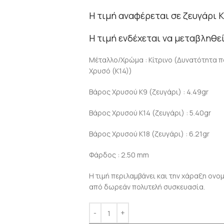
Η τιμή αναφέρεται σε ζευγάρι K
Η τιμή ενδέχεται να μεταβληθεί
Μέταλλο/Χρώμα : Κίτρινο (Δυνατότητα π
Χρυσό (Κ14))
Βάρος Χρυσού Κ9 (ζευγάρι) : 4.49gr
Βάρος Χρυσού Κ14 (ζευγάρι) : 5.40gr
Βάρος Χρυσού Κ18 (ζευγάρι) : 6.21gr
Φάρδος : 2.50 mm
Η τιμή περιλαμβάνει και την χάραξη ον
από δωρεάν πολυτελή συσκευασία.