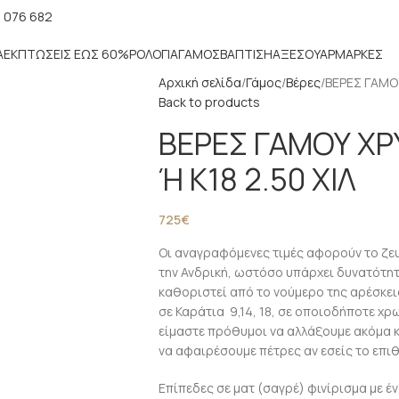
 076 682
Α
ΕΚΠΤΏΣΕΙΣ ΈΩΣ 60%
ΡΟΛΌΓΙΑ
ΓΆΜΟΣ
ΒΆΠΤΙΣΗ
ΑΞΕΣΟΥΆΡ
ΜΑΡΚΕΣ
Αρχική σελίδα
Γάμος
Βέρες
ΒΕΡΕΣ ΓΑΜΟΥ
Back to products
ΒΕΡΕΣ ΓΑΜΟΥ ΧΡ
Ή Κ18 2.50 ΧΙΛ
725
€
Οι αναγραφόμενες τιμές αφορούν το ζευγ
την Ανδρική, ωστόσο υπάρχει δυνατότητ
καθοριστεί από το νούμερο της αρέσκει
σε Καράτια 9,14, 18, σε οποιοδήποτε χρ
είμαστε πρόθυμοι να αλλάξουμε ακόμα κ
να αφαιρέσουμε πέτρες αν εσείς το επιθ
Επίπεδες σε ματ (σαγρέ) φινίρισμα με έν