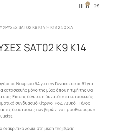
0
0
€
 ΧΡΥΣΕΣ SAT02 Κ9 Κ14 Ή Κ18 2.50 ΧΙΛ
ΥΣΕΣ SAT02 Κ9 Κ14
άρι σε Νούμερο 54 για την Γυναικεία και 61 για
α κατασκευής μόνο της μίας όπου η τιμή της θα
α σας. Επίσης δίνεται η δυνατότητα κατασκευής
ωματικό συνδυασμό Κίτρινο, Ροζ, Λευκό . Τέλος
αι τις διαστάσεις των βερών, να προσθέσουμε ή
υμείτε.
α διακριτικό λούκι στη μέση της βέρας.