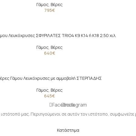
Γάμος
,
Βέρες
795
€
μου Λευκόχρυσες ΣΦΥΡΙΛΑΤΕΣ TRIO4 Κ9 Κ14 ή Κ18 2.50 χιλ.
Γάμος
,
Βέρες
640
€
έρες Γάμου Λευκόχρυσες με αμμοβολή ΣΤΕΡΓΙΑΔΗΣ
Γάμος
,
Βέρες
645
€
Facebook
Instagram
 ιστότοπό μας. Περιηγούμενοι σε αυτόν τον ιστότοπο, συμφωνείτε 
Κατάστημα