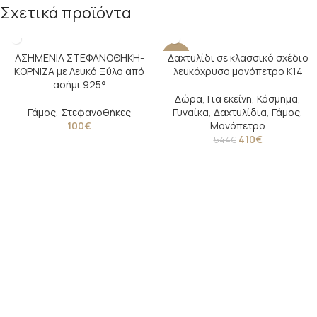
Σχετικά προϊόντα
AΣΗΜΕΝΙΑ ΣΤΕΦΑΝΟΘΗΚΗ-
Δαχτυλίδι σε κλασσικό σχέδιο
-25%
ΚΟΡΝΙΖΑ με Λευκό Ξύλο από
λευκόχρυσο μονόπετρο Κ14
ασήμι 925°
Δώρα
,
Για εκείνη
,
Κόσμημα
,
Γάμος
,
Στεφανοθήκες
Γυναίκα
,
Δαχτυλίδια
,
Γάμος
,
100
€
Μονόπετρο
410
€
544
€