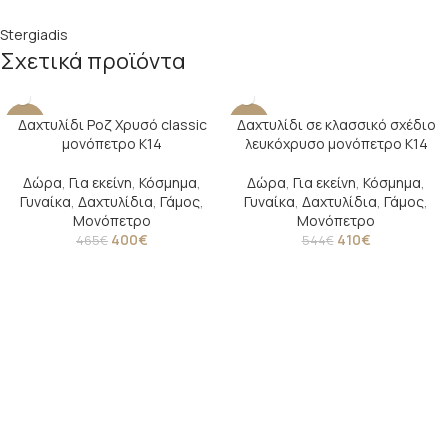
Stergiadis
Σχετικά προϊόντα
Δαχτυλίδι Ροζ Χρυσό classic
Δαχτυλίδι σε κλασσικό σχέδιο
-14%
-25%
μονόπετρο Κ14
λευκόχρυσο μονόπετρο Κ14
Δώρα
,
Για εκείνη
,
Κόσμημα
,
Δώρα
,
Για εκείνη
,
Κόσμημα
,
Γυναίκα
,
Δαχτυλίδια
,
Γάμος
,
Γυναίκα
,
Δαχτυλίδια
,
Γάμος
,
Μονόπετρο
Μονόπετρο
400
€
410
€
465
€
544
€