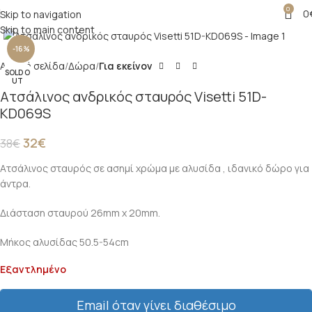
0
0
Skip to navigation
Click to enlarge
Skip to main content
-16%
Αρχική σελίδα
Δώρα
Για εκείνον
SOLD O
UT
Ατσάλινος ανδρικός σταυρός Visetti 51D-
KD069S
32
€
38
€
Ατσάλινος σταυρός σε ασημί χρώμα με αλυσίδα , ιδανικό δώρο για
άντρα.
Διάσταση σταυρού 26mm x 20mm.
Μήκος αλυσίδας 50.5-54cm
Εξαντλημένο
Email όταν γίνει διαθέσιμο