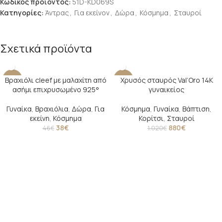
Κωδικός προϊόντος:
51D-KD069S
Κατηγορίες:
Άντρας
,
Για εκείνον
,
Δώρα
,
Κόσμημα
,
Σταυροί
Σχετικά προϊόντα
Βραχιόλι cleef με μαλαχίτη από
Χρυσός σταυρός Val’Oro 14Κ
-17%
-14%
ασήμι επιχρυσωμένο 925°
γυναικείος
SOLD O
UT
Γυναίκα
,
Βραχιόλια
,
Δώρα
,
Για
Κόσμημα
,
Γυναίκα
,
Βάπτιση
,
εκείνη
,
Κόσμημα
Κορίτσι
,
Σταυροί
38
€
880
€
46
€
1.020
€