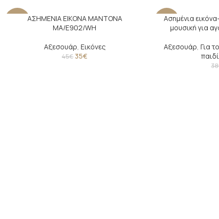
ΑΣΗΜΕΝΙΑ ΕΙΚΟΝΑ ΜΑΝΤΟΝΑ
Ασημένια εικόνα
-22%
-16%
MA/E902/WH
μουσική για α
Αξεσουάρ
,
Εικόνες
Αξεσουάρ
,
Για τ
35
€
παιδί
45
€
38