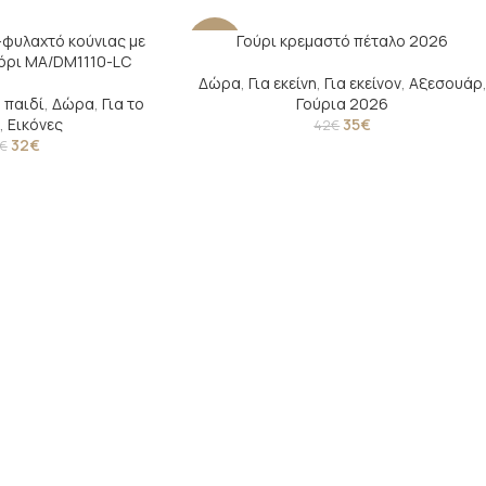
-φυλαχτό κούνιας με
Γούρι κρεμαστό πέταλο 2026
-17%
γόρι MA/DM1110-LC
Δώρα
,
Για εκείνη
,
Για εκείνον
,
Αξεσουάρ
ο παιδί
,
Δώρα
,
Για το
Γούρια 2026
,
Εικόνες
35
€
42
€
32
€
€