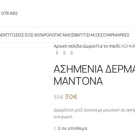
 076 682
Α
ΕΚΠΤΩΣΕΙΣ ΕΩΣ 60%
ΡΟΛΟΓΙΑ
ΓΑΜΟΣ
ΒΑΠΤΙΣΗ
ΑΞΕΣΟΥΑΡ
ΜΑΡΚΕΣ
Αρχική σελίδα
Δώρα
Για το παιδί
ΑΣΗΜΕ
ΑΣΗΜΕΝΙΑ ΔΕΡΜΑ
ΜΑΝΤΟΝΑ
30
€
35
€
Δερμάτινη ροζ εικόνα με μουσική σε ασ
για μωρό.
2 σε απόθεμα