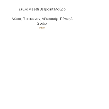
Στυλό Visetti Ballpoint Μαύρο
-20%
,
Δώρα
,
Για εκείνον
,
Αξεσουάρ
,
Πένες &
Στυλό
25
€
ΓΟΥΡΙ-φυλ
εσταυρωμένο κ
Αξεσουάρ
,