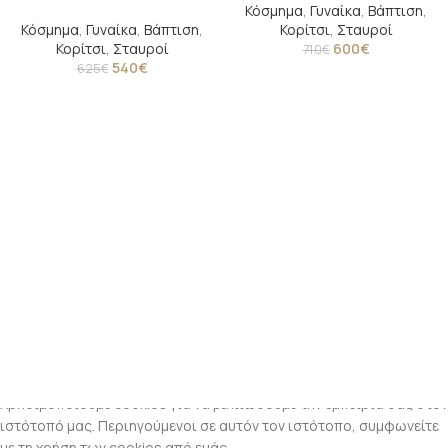
Κόσμημα
,
Γυναίκα
,
Βάπτιση
,
Κόσμημα
,
Γυναίκα
,
Βάπτιση
,
Κορίτσι
,
Σταυροί
Κορίτσι
,
Σταυροί
600
€
710
€
540
€
625
€
Χρησιμοποιούμε cookies για να βελτιώσουμε την εμπειρία σας στον
ιστότοπό μας. Περιηγούμενοι σε αυτόν τον ιστότοπο, συμφωνείτε
με τη χρήση των cookies από εμάς.