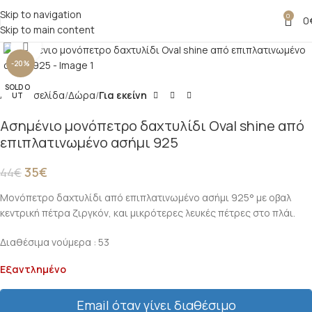
Skip to navigation
0
0
Skip to main content
Click to enlarge
-20%
SOLD O
Αρχική σελίδα
Δώρα
Για εκείνη
UT
Ασημένιο μονόπετρο δαχτυλίδι Oval shine από
επιπλατινωμένο ασήμι 925
35
€
44
€
Μονόπετρο δαχτυλίδι από επιπλατινωμένο ασήμι 925° με οβαλ
κεντρική πέτρα ζιργκόν, και μικρότερες λευκές πέτρες στο πλάι.
Διαθέσιμα νούμερα : 53
Εξαντλημένο
Email όταν γίνει διαθέσιμο