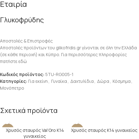
Εταιρία
Γλυκοφρύδης
Αποστολές & Επιστροφές
Αποστολές προϊόντων του glikofridis.gr γίνονται σε όλη την Ελλάδα
(σε κάθε περιοχή) και Κύπρο. Για περισσότερες πληροφορίες
πατήστε εδώ
Κωδικός προϊόντος:
5TU-RG005-1
Κατηγορίες:
Για εκείνη
,
Γυναίκα
,
Δαχτυλίδια
,
Δώρα
,
Κόσμημα
,
Μονόπετρο
Σχετικά προϊόντα
Χρυσός σταυρός Val’Oro Κ14
Χρυσός σταυρός Κ14 γυναικείος
-14%
-15%
γυναικείος