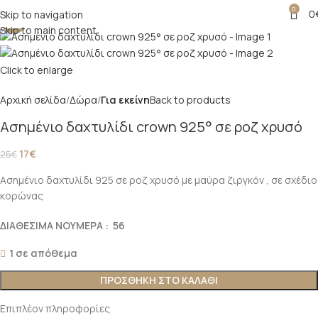
0
0
Skip to navigation
-32%
Skip to main content
Click to enlarge
Αρχική σελίδα
Δώρα
Για εκείνη
Back to products
Ασημένιο δαχτυλίδι crown 925° σε ροζ χρυσό
17
€
25
€
Ασημένιο δαχτυλίδι 925 σε ροζ χρυσό με μαύρα ζιργκόν , σε σχέδιο
κορώνας
ΔΙΑΘΕΣΙΜΑ ΝΟΥΜΕΡΑ : 56
1 σε απόθεμα
ΠΡΟΣΘΉΚΗ ΣΤΟ ΚΑΛΆΘΙ
Επιπλέον πληροφορίες