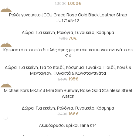
1.000
€
1.300
€
Ρολόι γυναικείο JCOU Grace Rose Gold Black Leather Strap
-50%
JU17145-12
Δώρα
,
Για εκείνη
,
Ρολόγια
,
Γυναικείο
,
Κόσμημα
70
€
139
€
Κρεμαστό στοιχείο διπλής όψης με ματάκι και κωνσταντινάτο σε
-15%
Κ14
Δώρα
,
Για εκείνη
,
Για το παιδί
,
Κόσμημα
,
Γυναίκα
,
Παιδί
,
Κολιέ &
Μενταγιόν
,
Φυλαχτά & Κωνσταντινάτα
195
€
230
€
Michael Kors MK3513 Mini Slim Runway Rose Gold Stainless Steel
-31%
Watch
Δώρα
,
Για εκείνη
,
Ρολόγια
,
Γυναικείο
,
Κόσμημα
166
€
240
€
Λευκόχρυσοι κρίκοι Ilaria Κ14