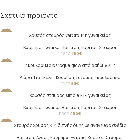
Σχετικά προϊόντα
Χρυσός σταυρός Val’Oro 14Κ γυναικείος
-14%
Κόσμημα
,
Γυναίκα
,
Βάπτιση
,
Κορίτσι
,
Σταυροί
880
€
1.020
€
Σκουλαρίκια baroque glow από ασήμι 925°
-28%
Δώρα
,
Για εκείνη
,
Κόσμημα
,
Γυναίκα
,
Σκουλαρίκια
88
€
122
€
Χρυσός σταυρός simple Κ14 γυναικείος
-10%
Κόσμημα
,
Γυναίκα
,
Βάπτιση
,
Κορίτσι
,
Σταυροί
495
€
550
€
Σταυρός χρυσός Κ14 διπλής όψης με ανάγλυφο σχέδιο
-23%
Βάπτιση
,
Αγόρι
,
Κόσμημα
,
Άντρας
,
Κορίτσι
,
Σταυροί