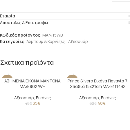
Εταιρία
Αποστολές & Επιστροφές
Κωδικός προϊόντος:
ΜΑ/415WB
Κατηγορίες:
Άλμπουμ & Κορνίζες
,
Αξεσουάρ
Σχετικά προϊόντα
ΑΣΗΜΕΝΙΑ ΕΙΚΟΝΑ ΜΑΝΤΟΝΑ
Prince Silvero Εικόνα Παναγία 7
-22%
-23%
MA/E902/WH
Σπαθιά 15x21cm MA-E1114BX
SOLD O
UT
Αξεσουάρ
,
Εικόνες
Αξεσουάρ
,
Εικόνες
35
€
40
€
45
€
52
€