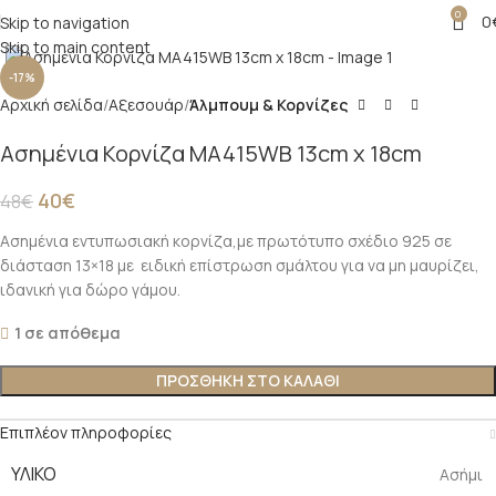
0
0
Skip to navigation
Click to enlarge
Skip to main content
-17%
Αρχική σελίδα
Αξεσουάρ
Άλμπουμ & Κορνίζες
Ασημένια Κορνίζα MA415WB 13cm x 18cm
40
€
48
€
Ασημένια εντυπωσιακή κορνίζα,με πρωτότυπο σχέδιο 925 σε
διάσταση 13×18 με ειδική επίστρωση σμάλτου για να μη μαυρίζει,
ιδανική για δώρο γάμου.
1 σε απόθεμα
ΠΡΟΣΘΉΚΗ ΣΤΟ ΚΑΛΆΘΙ
Επιπλέον πληροφορίες
ΥΛΙΚΌ
Ασήμι