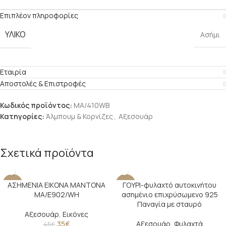
Επιπλέον πληροφορίες
ΥΛΙΚΟ
Ασήμι
Εταιρία
Αποστολές & Επιστροφές
Κωδικός προϊόντος:
ΜΑ/410WB
Κατηγορίες:
Άλμπουμ & Κορνίζες
,
Αξεσουάρ
Σχετικά προϊόντα
ΑΣΗΜΕΝΙΑ ΕΙΚΟΝΑ ΜΑΝΤΟΝΑ
ΓΟΥΡΙ-φυλαχτό αυτοκινήτου
-22%
-22%
MA/E902/WH
ασημένιο επιχρύσωμενο 925
Παναγία με σταυρό
Αξεσουάρ
,
Εικόνες
35
€
Αξεσουάρ
,
Φυλαχτά
45
€