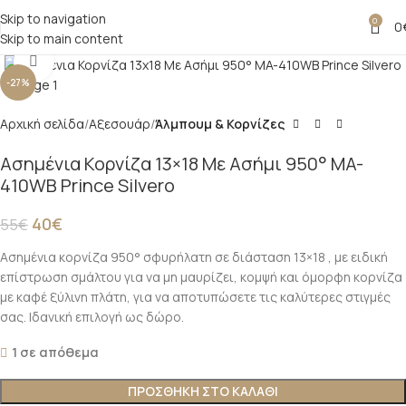
Skip to navigation
0
0
Skip to main content
Click to enlarge
-27%
Αρχική σελίδα
Αξεσουάρ
Άλμπουμ & Κορνίζες
Ασημένια Κορνίζα 13×18 Με Ασήμι 950° MA-
410WB Prince Silvero
40
€
55
€
Ασημένια κορνίζα 950° σφυρήλατη σε διάσταση 13×18 , με ειδική
επίστρωση σμάλτου για να μη μαυρίζει, κομψή και όμορφη κορνίζα
με καφέ ξύλινη πλάτη, για να αποτυπώσετε τις καλύτερες στιγμές
σας. Ιδανική επιλογή ως δώρο.
1 σε απόθεμα
ΠΡΟΣΘΗΚΗ ΣΤΟ ΚΑΛΑΘΙ