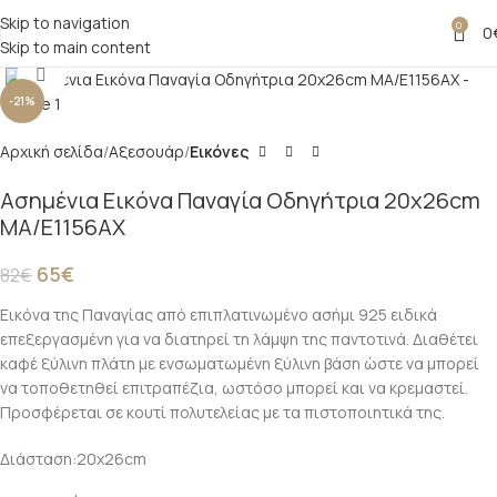
Skip to navigation
0
0
Skip to main content
Click to enlarge
-21%
Αρχική σελίδα
Αξεσουάρ
Εικόνες
Ασημένια Εικόνα Παναγία Οδηγήτρια 20x26cm
MA/E1156AX
65
€
82
€
Εικόνα της Παναγίας από επιπλατινωμένο ασήμι 925 ειδικά
επεξεργασμένη για να διατηρεί τη λάμψη της παντοτινά. Διαθέτει
καφέ ξύλινη πλάτη με ενσωματωμένη ξύλινη βάση ώστε να μπορεί
να τοποθετηθεί επιτραπέζια, ωστόσο μπορεί και να κρεμαστεί.
Προσφέρεται σε κουτί πολυτελείας με τα πιστοποιητικά της.
Διάσταση:20x26cm