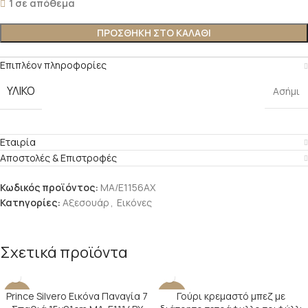
1 σε απόθεμα
ΠΡΟΣΘΉΚΗ ΣΤΟ ΚΑΛΆΘΙ
Επιπλέον πληροφορίες
ΥΛΙΚΌ
Ασήμι
Εταιρία
Αποστολές & Επιστροφές
Κωδικός προϊόντος:
MA/E1156AX
Κατηγορίες:
Αξεσουάρ
,
Εικόνες
Σχετικά προϊόντα
Prince Silvero Εικόνα Παναγία 7
Γούρι κρεμαστό μπεζ με
-23%
-40%