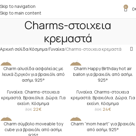
Skip to navigation
0
0
Skip to main content
Charms-στοιχεια
κρεμαστά
Αρχική σελίδα
Κόσμημα
Γυναίκα
Charms-στοιχεια κρεμαστά
Charm αλυσίδα ασφαλείας με
Charm Happy Birthday hot air
-27%
-20%
λευκά ζιργκόν για βραχιόλι από
ballon για βραχιόλι από ασήμι
SOLD O
ασήμι 925°
925°
UT
Γυναίκα
,
Charms-στοιχεια
Γυναίκα
,
Charms-στοιχεια
κρεμαστά
,
Βραχιόλια
,
Δώρα
,
Για
κρεμαστά
,
Βραχιόλια
,
Δώρα
,
Για
εκείνη
,
Κόσμημα
εκείνη
,
Κόσμημα
22
€
24
€
30
€
30
€
Charm σύμβολο moveable toy
Charm “mom heart” για βραχιόλι
-24%
-20%
cube για βραχιόλι από ασήμι
από ασήμι 925°
SOLD O
925°