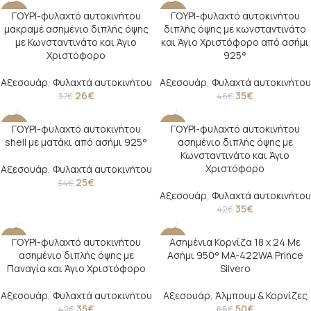
ΓΟΥΡΙ-φυλαχτό αυτοκινήτου
ΓΟΥΡΙ-φυλαχτό αυτοκινήτου
-30%
-24%
μακραμέ ασημένιο διπλής όψης
διπλής όψης με κωνσταντινάτο
με Κωνσταντινάτο και Άγιο
και Άγιο Χριστόφορο από ασήμι
Χριστόφορο
925°
Αξεσουάρ
,
Φυλαχτά αυτοκινήτου
Αξεσουάρ
,
Φυλαχτά αυτοκινήτου
26
€
35
€
37
€
46
€
ΓΟΥΡΙ-φυλαχτό αυτοκινήτου
ΓΟΥΡΙ-φυλαχτό αυτοκινήτου
-26%
-17%
shell με ματάκι από ασήμι 925°
ασημένιο διπλής όψης με
Κωνσταντινάτο και Άγιο
Χριστόφορο
Αξεσουάρ
,
Φυλαχτά αυτοκινήτου
25
€
34
€
Αξεσουάρ
,
Φυλαχτά αυτοκινήτου
35
€
42
€
ΓΟΥΡΙ-φυλαχτό αυτοκινήτου
Ασημένια Κορνίζα 18 x 24 Με
-17%
-23%
ασημένιο διπλής όψης με
Ασήμι 950° MA-422WA Prince
Παναγία και Άγιο Χριστόφορο
Silvero
Αξεσουάρ
,
Φυλαχτά αυτοκινήτου
Αξεσουάρ
,
Άλμπουμ & Κορνίζες
35
€
50
€
42
€
65
€