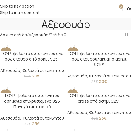
Skip to navigation
0
0
Skip to main content
Αξεσουάρ
Αρχική σελίδα
Αξεσουάρ
Σελίδα 3
ΓΟΥΡΙ-φυλαχτό αυτοκινήτου eye
ΓΟΥΡΙ-φυλαχτό αυτοκινήτου eye
-29%
-29%
ροζ σταυρό από ασήμι 925°
ροζ σταυρουλάκι από ασήμι
925°
Αξεσουάρ
,
Φυλαχτά αυτοκινήτου
20
€
Αξεσουάρ
,
Φυλαχτά αυτοκινήτου
28
€
20
€
28
€
ΓΟΥΡΙ-φυλαχτό αυτοκινήτου
ΓΟΥΡΙ-φυλαχτό αυτοκινήτου eye
-22%
-23%
ασημένιο επιχρύσωμενο 925
cross από ασήμι 925°
Παναγία με σταυρό
Αξεσουάρ
,
Φυλαχτά αυτοκινήτου
Αξεσουάρ
,
Φυλαχτά αυτοκινήτου
23
€
30
€
25
€
32
€