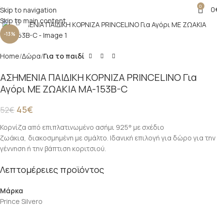
0
0
Skip to navigation
Skip to main content
Click to enlarge
-13%
Home
Δώρα
Για το παιδί
ΑΣΗΜΕΝΙΑ ΠΑΙΔΙΚΗ ΚΟΡΝΙΖΑ PRINCELINO Για
Αγόρι ΜΕ ΖΩΑΚΙΑ MA-153B-C
45
€
52
€
Κορνίζα από επιπλατινωμένο ασήμι 925° με σχέδιο
ζωάκια,
διακοσμημένη με σμάλτο. Ιδανική επιλογή για δώρο για την
γέννηση ή την βάπτιση κοριτσιού.
Λεπτομέρειες προϊόντος
Μάρκα
Prince Silvero