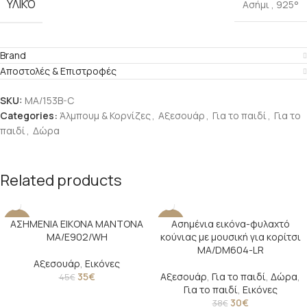
ΥΛΙΚΌ
Ασήμι
,
925°
Brand
Αποστολές & Επιστροφές
SKU:
MA/153B-C
Categories:
Άλμπουμ & Κορνίζες
,
Αξεσουάρ
,
Για το παιδί
,
Για το
παιδί
,
Δώρα
Related products
ΑΣΗΜΕΝΙΑ ΕΙΚΟΝΑ ΜΑΝΤΟΝΑ
Ασημένια εικόνα-φυλαχτό
-22%
-21%
MA/E902/WH
κούνιας με μουσική για κορίτσι
MA/DM604-LR
Αξεσουάρ
,
Εικόνες
35
€
Αξεσουάρ
,
Για το παιδί
,
Δώρα
,
45
€
Για το παιδί
,
Εικόνες
30
€
38
€