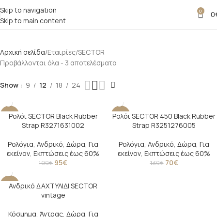
Skip to navigation
0
0
Skip to main content
Αρχική σελίδα
Εταιρίες
SECTOR
Προβάλλονται όλα - 3 αποτελέσματα
Show
9
12
18
24
Ρολόι SECTOR Black Rubber
Ρολόι SECTOR 450 Black Rubber
-52%
-50%
Strap R3271631002
Strap R3251276005
Ρολόγια
,
Ανδρικό
,
Δώρα
,
Για
Ρολόγια
,
Ανδρικό
,
Δώρα
,
Για
εκείνον
,
Εκπτώσεις έως 60%
εκείνον
,
Εκπτώσεις έως 60%
95
€
70
€
199
€
139
€
Ανδρικό ΔΑΧΤΥΛΙΔΙ SECTOR
-17%
vintage
Κόσμημα
,
Άντρας
,
Δώρα
,
Για