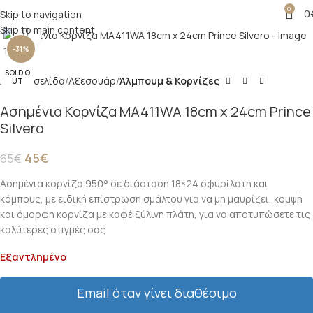
0
0
Skip to navigation
Skip to main content
Click to enlarge
-31%
SOLD O
Αρχική σελίδα
Αξεσουάρ
Άλμπουμ & Κορνίζες
UT
Ασημένια Κορνίζα MA411WA 18cm x 24cm Prince
Silvero
45
€
65
€
Ασημένια κορνίζα 950° σε διάσταση 18×24 σφυρίλατη και
κόμπους, με ειδική επίστρωση σμάλτου για να μη μαυρίζει, κομψή
και όμορφη κορνίζα με καφέ ξύλινη πλάτη, για να αποτυπώσετε τις
καλύτερες στιγμές σας
Εξαντλημένο
Email όταν γίνει διαθέσιμο