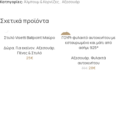
Κατηγορίες:
Άλμπουμ & Κορνίζες
,
Αξεσουάρ
Σχετικά προϊόντα
Στυλό Visetti Ballpoint Μαύρο
ΓΟΥΡΙ-φυλαχτό αυτοκινήτου με
-20%
εσταυρωμένο και μάτι από
ασήμι 925°
Δώρα
,
Για εκείνον
,
Αξεσουάρ
,
Πένες & Στυλό
25
€
Αξεσουάρ
,
Φυλαχτά
αυτοκινήτου
28
€
35
€